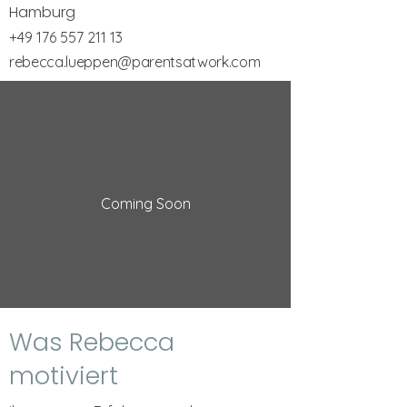
Hamburg
+49 176 557 211 13
rebecca.lueppen@parentsatwork.com
Coming Soon
Was Rebecca
motiviert